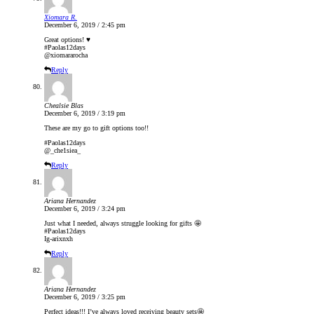
Xiomara R.
December 6, 2019 / 2:45 pm
Great options! ♥
#Paolas12days
@xiomararocha
Reply
Chealsie Blas
December 6, 2019 / 3:19 pm
These are my go to gift options too!!
#Paolas12days
@_che1siea_
Reply
Ariana Hernandez
December 6, 2019 / 3:24 pm
Just what I needed, always struggle looking for gifts 🤩
#Paolas12days
Ig-arixnxh
Reply
Ariana Hernandez
December 6, 2019 / 3:25 pm
Perfect ideas!!! I’ve always loved receiving beauty sets🤩