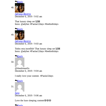
Reply
Adriana Becerra
December 6, 2019 / 9:02 am
That luxury sleep set 🙌🏽
Insta: @adybec #Paolas12days #freebiefridays
Reply
Adriana Becerra
December 6, 2019 / 9:03 am
Todos esta increíble! That luxury sleep set 🙌🏽
Insta: @adybec #Paolas12days #freebiefridays
Reply
@theabimaello
December 6, 2019 / 9:04 am
I really love your content. #Paola12days
Reply
Sara
December 6, 2019 / 9:06 am
Love the luxe sleeping content🤩🤩🤩
Reply