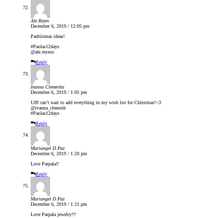
Ale Reyes
December 6, 2019 / 12:05 pm
Padrísimas ideas!
#Paolas12days
@ale.reyeso
Reply
Ivanna Clemesha
December 6, 2019 / 1:05 pm
Ufff can’t wait to add everything in my wish list for Christmas!<3
@ivanna_clemesh
#Paolas12days
Reply
Mariangel D Paz
December 6, 2019 / 1:20 pm
Love Parpala!!
Reply
Mariangel D Paz
December 6, 2019 / 1:21 pm
Love Parpala jewelry!!!