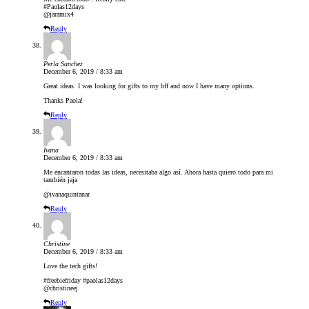
#Paolas12days
@jaramix4
Reply
Perla Sanchez
December 6, 2019 / 8:33 am
Great ideas. I was looking for gifts to my bff and now I have many options.
Thanks Paola!
Reply
Ivana
December 6, 2019 / 8:33 am
Me encantaron todas las ideas, necesitaba algo así. Ahora hasta quiero todo para mi
también jaja
@ivanaquintanar
Reply
Christine
December 6, 2019 / 8:33 am
Love the tech gifts!
#freebiefriday #paolas12days
@christineej
Reply