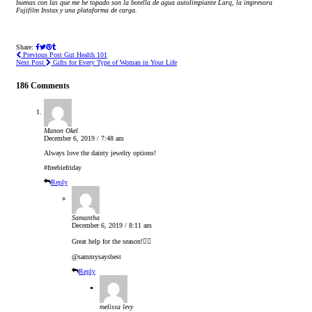
buenas con las que me he topado son la botella de agua autolimpiante Larq, la impresora
Fujifilm Instax y una plataforma de carga.
Share:
Previous Post
Gut Health 101
Next Post
Gifts for Every Type of Woman in Your Life
186 Comments
Manon Okel
December 6, 2019 / 7:48 am
Always love the dainty jewelry options!
#freebiefriday
Reply
Samantha
December 6, 2019 / 8:11 am
Great help for the season!👍🏼
@sammysaysbest
Reply
melissa levy