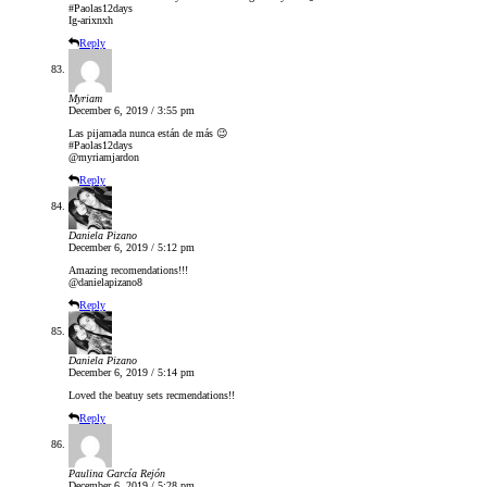
#Paolas12days
Ig-arixnxh
Reply
Myriam
December 6, 2019 / 3:55 pm
Las pijamada nunca están de más 😉
#Paolas12days
@myriamjardon
Reply
Daniela Pizano
December 6, 2019 / 5:12 pm
Amazing recomendations!!!
@danielapizano8
Reply
Daniela Pizano
December 6, 2019 / 5:14 pm
Loved the beatuy sets recmendations!!
Reply
Paulina García Rejón
December 6, 2019 / 5:28 pm