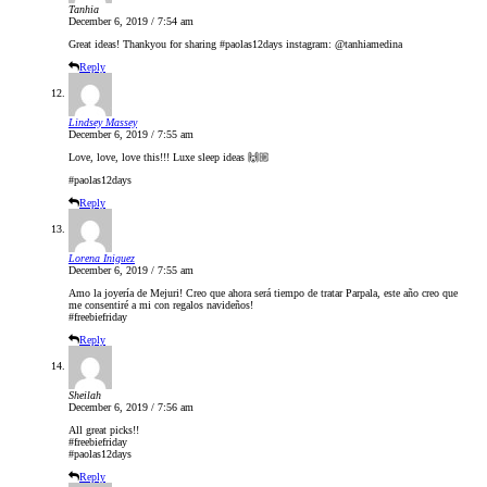
Tanhia
December 6, 2019 / 7:54 am
Great ideas! Thankyou for sharing #paolas12days instagram: @tanhiamedina
Reply
Lindsey Massey
December 6, 2019 / 7:55 am
Love, love, love this!!! Luxe sleep ideas 🙌🏼
#paolas12days
Reply
Lorena Iniguez
December 6, 2019 / 7:55 am
Amo la joyería de Mejuri! Creo que ahora será tiempo de tratar Parpala, este año creo que
me consentiré a mi con regalos navideños!
#freebiefriday
Reply
Sheilah
December 6, 2019 / 7:56 am
All great picks!!
#freebiefriday
#paolas12days
Reply