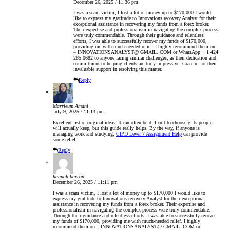
December 26, 2025 / 11:36 pm
I was a scam victim, I lost a lot of money up to $170,000 I would
like to express my gratitude to Innovations recovery Analyst for their
exceptional assistance in recovering my funds from a forex broker.
Their expertise and professionalism in navigating the complex process
were truly commendable. Through their guidance and relentless
efforts, I was able to successfully recover my funds of $170,000,
providing me with much-needed relief. I highly recommend them on
– INNOVATIONSANALYST@ GMAIL. COM or WhatsApp + 1 424
285 0682 to anyone facing similar challenges, as their dedication and
commitment to helping clients are truly impressive. Grateful for their
invaluable support in resolving this matter.
Reply
Marrieum Amani
July 9, 2025 / 11:13 pm
Excellent list of original ideas! It can often be difficult to choose gifts people
will actually keep, but this guide really helps. By the way, if anyone is
managing work and studying,
CIPD Level 7 Assignment Help
can provide
some relief.
Reply
hannah barron
December 26, 2025 / 11:11 pm
I was a scam victim, I lost a lot of money up to $170,000 I would like to
express my gratitude to Innovations recovery Analyst for their exceptional
assistance in recovering my funds from a forex broker. Their expertise and
professionalism in navigating the complex process were truly commendable.
Through their guidance and relentless efforts, I was able to successfully recover
my funds of $170,000, providing me with much-needed relief. I highly
recommend them on – INNOVATIONSANALYST@ GMAIL. COM or