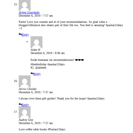
Arlene Guardado
December 6, 2019 / 7:57 am
Paola! Love you content and al of your recommendations. So glad when a
blogger/influencer also shares part of their life too. You feed is amazing! #paolas12days
<3
Reply
Aidee H
December 6, 2019 / 8:06 am
Están buenazas las recomendaciones! ❤️❤️❤️
#freebiefriday #paolas12days
IG: @aideeht
Reply
Alicia Chaidez
December 6, 2019 / 7:57 am
I always love these gift guides! Thank you for the inspo! #paolas12days
Reply
Audrey Glez
December 6, 2019 / 7:57 am
Love coffee table books #Paolas12days