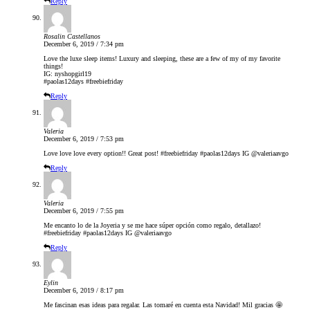
Reply
Rosalin Castellanos
December 6, 2019 / 7:34 pm
Love the luxe sleep items! Luxury and sleeping, these are a few of my of my favorite
things!
IG: nyshopgirl19
#paolas12days #freebiefriday
Reply
Valeria
December 6, 2019 / 7:53 pm
Love love love every option!! Great post! #freebiefriday #paolas12days IG @valeriaavgo
Reply
Valeria
December 6, 2019 / 7:55 pm
Me encanto lo de la Joyeria y se me hace súper opción como regalo, detallazo!
#freebiefriday #paolas12days IG @valeriaavgo
Reply
Eylin
December 6, 2019 / 8:17 pm
Me fascinan esas ideas para regalar. Las tomaré en cuenta esta Navidad! Mil gracias 🤩