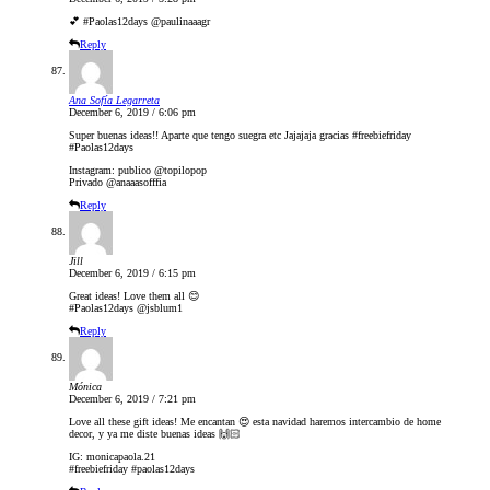
💕 #Paolas12days @paulinaaagr
Reply
Ana Sofía Legarreta
December 6, 2019 / 6:06 pm
Super buenas ideas!! Aparte que tengo suegra etc Jajajaja gracias #freebiefriday
#Paolas12days
Instagram: publico @topilopop
Privado @anaaasofffia
Reply
Jill
December 6, 2019 / 6:15 pm
Great ideas! Love them all 😊
#Paolas12days @jsblum1
Reply
Mónica
December 6, 2019 / 7:21 pm
Love all these gift ideas! Me encantan 😍 esta navidad haremos intercambio de home
decor, y ya me diste buenas ideas 🙌🏻
IG: monicapaola.21
#freebiefriday #paolas12days