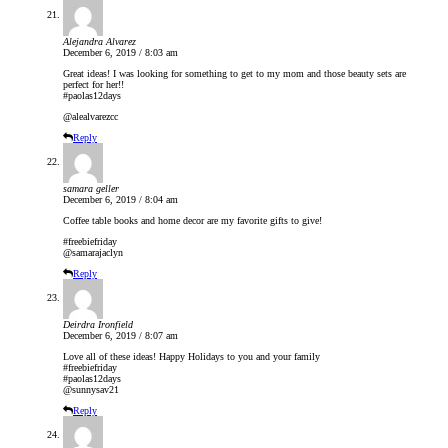
Alejandra Alvarez
December 6, 2019 / 8:03 am
Great ideas! I was looking for something to get to my mom and those beauty sets are
perfect for her!!
#paolas12days
@alealvarezcc
Reply
samara geller
December 6, 2019 / 8:04 am
Coffee table books and home decor are my favorite gifts to give!
#freebiefriday
@samarajaclyn
Reply
Deirdra Ironfield
December 6, 2019 / 8:07 am
Love all of these ideas! Happy Holidays to you and your family
#freebiefriday
#paolas12days
@sunnysav21
Reply