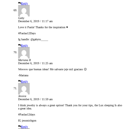
Reply
Gaby
December 6, 2019 / 11:17 am
Love it Paola! Thanks for the inspiration ♥️
#Paolas12Days
Ig handle: @gabyto_____
Reply
Mariana R
December 6, 2019 / 11:25 am
Wowww que buenas ideas! Me salvaste jeje mil graciass 😉
-Mariana
Reply
Jessica
December 6, 2019 / 11:59 am
I think jewelry is always a great option! Thank you for your tips, the Lux sleeping Is also
a great idea.
#Paolas12days
IG jessmichgon
Reply