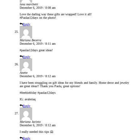
lana marchetti
December 6, 2019 / 8:08 am
Love the darling way these gifts are wrapped! Love it all!
#Paolas12days on the photo!
Reply
Mariana Becerra
December 6, 2019 / 8:11 am
#paolas12days great ideas!
Reply
Anette
December 6, 2019 / 8:12 am
I have been struggling on gift ideas for my friends and family. Home decor and jewelry
are great ideas!! Thank you Paola, great options!
#freebiefriday #paolas12days
IG: avaleriaq
Reply
Mariana Jacinto
December 6, 2019 / 8:12 am
I really needed this tips 🤗
Reply