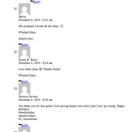
Reply
Maria
December 6, 2019 / 8:22 am
Me encantan! Loveee all the ideas. 🙂
#Paolas12days
@spicy.taco_
Reply
Emma K. Rojas
December 6, 2019 / 8:24 am
Love these ideas 😍! Thanks Paola!
#Paolas12days
Reply
Vanessa Serrato
December 6, 2019 / 8:26 am
Yes thank you for this guide I love giving beauty sets every year! Can’t go wrong. Happy
holidays!
#freebiefriday
#paolas12days
IG: nessaserrato
Reply