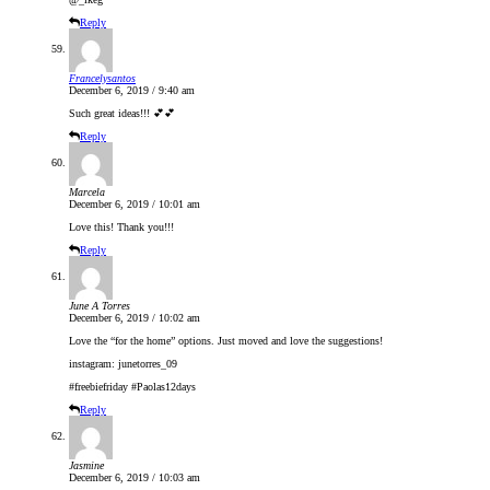
Reply
Francelysantos
December 6, 2019 / 9:40 am
Such great ideas!!! 💕💕
Reply
Marcela
December 6, 2019 / 10:01 am
Love this! Thank you!!!
Reply
June A Torres
December 6, 2019 / 10:02 am
Love the “for the home” options. Just moved and love the suggestions!
instagram: junetorres_09
#freebiefriday #Paolas12days
Reply
Jasmine
December 6, 2019 / 10:03 am