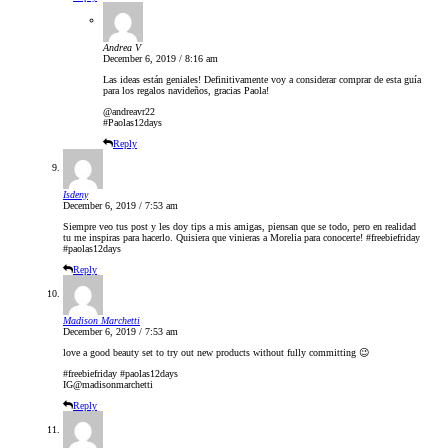
Andrea V
December 6, 2019 / 8:16 am
Las ideas están geniales! Definitivamente voy a considerar comprar de esta guía
para los regalos navideños, gracias Paola!
@andreavr22
#Paolas12days
Reply
Isdeny
December 6, 2019 / 7:53 am
Siempre veo tus post y les doy tips a mis amigas, piensan que se todo, pero en realidad
tu me inspiras para hacerlo. Quisiera que vinieras a Morelia para conocerte! #freebiefriday
#paolas12days
Reply
Madison Marchetti
December 6, 2019 / 7:53 am
love a good beauty set to try out new products without fully committing 😉
#freebiefriday #paolas12days
IG@madisonmarchetti
Reply