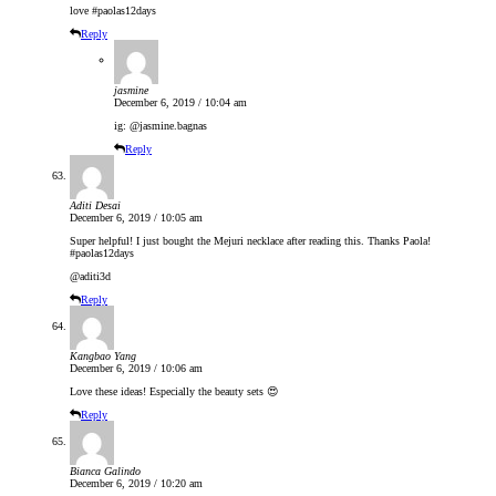
love #paolas12days
Reply
jasmine
December 6, 2019 / 10:04 am
ig: @jasmine.bagnas
Reply
Aditi Desai
December 6, 2019 / 10:05 am
Super helpful! I just bought the Mejuri necklace after reading this. Thanks Paola!
#paolas12days
@aditi3d
Reply
Kangbao Yang
December 6, 2019 / 10:06 am
Love these ideas! Especially the beauty sets 😍
Reply
Bianca Galindo
December 6, 2019 / 10:20 am