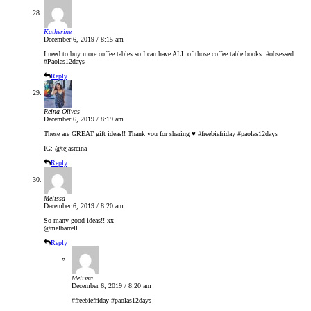
Katherine
December 6, 2019 / 8:15 am
I need to buy more coffee tables so I can have ALL of those coffee table books. #obsessed
#Paolas12days
Reply
Reina Olivas
December 6, 2019 / 8:19 am
These are GREAT gift ideas!! Thank you for sharing ♥️ #freebiefriday #paolas12days
IG: @tejasreina
Reply
Melissa
December 6, 2019 / 8:20 am
So many good ideas!! xx
@melbarrell
Reply
Melissa
December 6, 2019 / 8:20 am
#freebiefriday #paolas12days