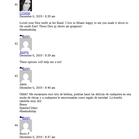
Cristina
December 6, 2019 / 8:39 am
Loved your Dior outfit at Art Basel. I live in Miami happy to see you made it down to
the south East! Those Dior pj shorts are gorgeous!
#freebiefriday
Reply
Jocelyn
December 6, 2019 / 8:39 am
These options will help me a ton!
Reply
Adela
December 6, 2019 / 8:40 am
Ohhh!! Me encantaron esos kits de belleza, podrían hacer las delicias de cualquiera en una
noche de chicas y a cualquiera le emocionarían como regalo de navidad. La botella
también muy útil
Besos
#paolas12days
#freebiefriday
Reply
Rosio F
December 6, 2019 / 8:47 am