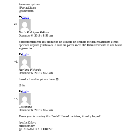
Awesome options
#Paolas12days
@rosiofierro
Reply
Maria Rodriguez Beltran
December 6, 2019 / 8:53 am
Sorprendentemente los productos de skincare de Sephora me han encantado!! Tienes
opciones veganas y naturales lo cual me parece increible! Definitivamente es una buena
sugerencias.
Reply
Mariana Pichardo
December 6, 2019 / 8:55 am
I need a friend to get me these 😅
@ ita__________
Reply
Cassandra
December 6, 2019 / 8:57 am
Thank you for sharing this Paola!! I loved the ideas, it really helped!
#paolas12days
#freebiefriday
@CASSANDRAFLORESP