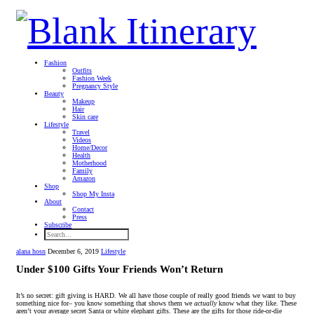
Fashion
Outfits
Fashion Week
Pregnancy Style
Beauty
Makeup
Hair
Skin care
Lifestyle
Travel
Videos
Home/Decor
Health
Motherhood
Family
Amazon
Shop
Shop My Insta
About
Contact
Press
Subscribe
alana hosn
December 6, 2019
Lifestyle
Under $100 Gifts Your Friends Won’t Return
It’s no secret: gift giving is HARD. We all have those couple of really good friends we want to buy
something nice for– you know something that shows them we
actually
know what they like. These
aren’t your average secret Santa or white elephant gifts. These are the gifts for those ride-or-die