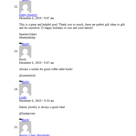
Emmy Iragorri
December 6, 2019 / 9:07 am
This is a great and helpful post! Thank you so much, these are perfect gift ideas to gift
and for ourselves 🙂 happy holidays to you and your family!
#paolas12days
#freebiefriday
Reply
Pavla
December 6, 2019 / 9:07 am
Always a sucker for good coffee table book!
@czechchichi
Reply
Linda
December 6, 2019 / 9:10 am
Dainty jewelry is always a good idea!
@lindajcvnts
Reply
Regina López Hernández