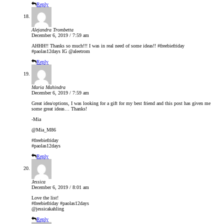
Reply
Alejandra Trombetta
December 6, 2019 / 7:59 am
AHHH!! Thanks so much!!! I was in real need of some ideas!! #freebiefriday
#paolas12days IG @aleetrom
Reply
Maria Mahindra
December 6, 2019 / 7:59 am
Great idea/options, I was looking for a gift for my best friend and this post has given me
some great ideas… Thanks!
-Mia
@Mia_M86
#freebiefriday
#paolas12days
Reply
Jessica
December 6, 2019 / 8:01 am
Love the list!
#freebiefriday #paolas12days
@jessicakahling
Reply