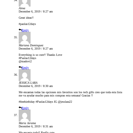
Alexa
December 6, 2019 / 8:27 am
Great ideas!!
#paolas12days
Reply
Mariana Dominguez
December 6, 2019 / 8:27 am
Everything is so cute!! Thanks Love
#Paolas12days
@madovi2
Reply
JESSICA LARA
December 6, 2019 / 8:30 am
Me encantan todas las opciones mis favoritos son los tech gifts creo que toda esta lista
me va ayudar mucho para mis compras esta semana! Gracias !!
#freebiefriday #Paolas12days IG @jesslara22
Reply
Maria Jarama
December 6, 2019 / 8:31 am
Me encanta todo!! Really cute