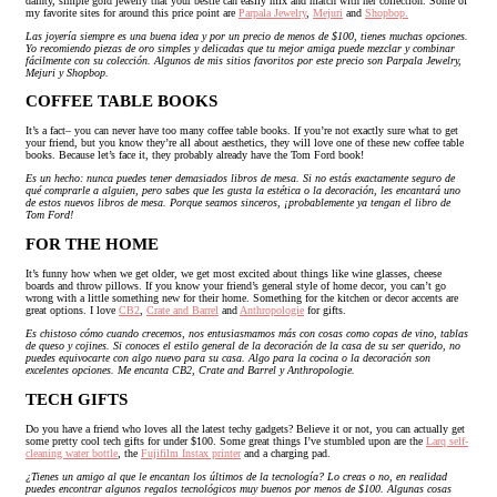
dainty, simple gold jewelry that your bestie can easily mix and match with her collection. Some of
my favorite sites for around this price point are
Parpala Jewelry
,
Mejuri
and
Shopbop.
Las joyería siempre es una buena idea y por un precio de menos de $100, tienes muchas opciones.
Yo recomiendo piezas de oro simples y delicadas que tu mejor amiga puede mezclar y combinar
fácilmente con su colección. Algunos de mis sitios favoritos por este precio son Parpala Jewelry,
Mejuri y Shopbop.
COFFEE TABLE BOOKS
It’s a fact– you can never have too many coffee table books. If you’re not exactly sure what to get
your friend, but you know they’re all about aesthetics, they will love one of these new coffee table
books. Because let’s face it, they probably already have the Tom Ford book!
Es un hecho: nunca puedes tener demasiados libros de mesa. Si no estás exactamente seguro de
qué comprarle a alguien, pero sabes que les gusta la estética o la decoración, les encantará uno
de estos nuevos libros de mesa. Porque seamos sinceros, ¡probablemente ya tengan el libro de
Tom Ford!
FOR THE HOME
It’s funny how when we get older, we get most excited about things like wine glasses, cheese
boards and throw pillows. If you know your friend’s general style of home decor, you can’t go
wrong with a little something new for their home. Something for the kitchen or decor accents are
great options. I love
CB2
,
Crate and Barrel
and
Anthropologie
for gifts.
Es chistoso cómo cuando crecemos, nos entusiasmamos más con cosas como copas de vino, tablas
de queso y cojines. Si conoces el estilo general de la decoración de la casa de su ser querido, no
puedes equivocarte con algo nuevo para su casa. Algo para la cocina o la decoración son
excelentes opciones. Me encanta CB2, Crate and Barrel y Anthropologie.
TECH GIFTS
Do you have a friend who loves all the latest techy gadgets? Believe it or not, you can actually get
some pretty cool tech gifts for under $100. Some great things I’ve stumbled upon are the
Larq self-
cleaning water bottle
, the
Fujifilm Instax printer
and a charging pad.
¿Tienes un amigo al que le encantan los últimos de la tecnología? Lo creas o no, en realidad
puedes encontrar algunos regalos tecnológicos muy buenos por menos de $100. Algunas cosas