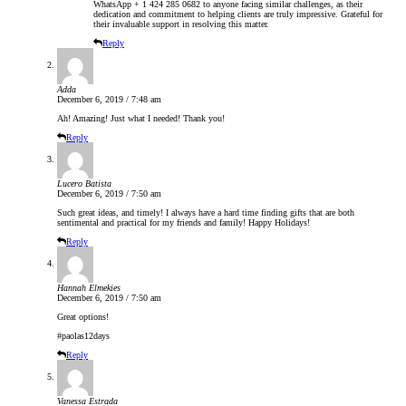
WhatsApp + 1 424 285 0682 to anyone facing similar challenges, as their
dedication and commitment to helping clients are truly impressive. Grateful for
their invaluable support in resolving this matter.
Reply
Adda
December 6, 2019 / 7:48 am
Ah! Amazing! Just what I needed! Thank you!
Reply
Lucero Batista
December 6, 2019 / 7:50 am
Such great ideas, and timely! I always have a hard time finding gifts that are both
sentimental and practical for my friends and family! Happy Holidays!
Reply
Hannah Elmekies
December 6, 2019 / 7:50 am
Great options!
#paolas12days
Reply
Vanessa Estrada