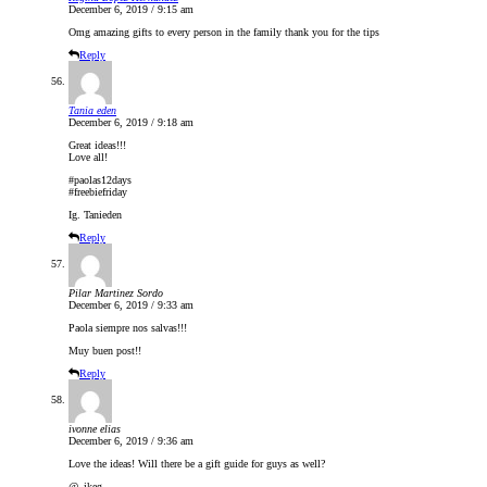
December 6, 2019 / 9:15 am
Omg amazing gifts to every person in the family thank you for the tips
Reply
Tania eden
December 6, 2019 / 9:18 am
Great ideas!!!
Love all!
#paolas12days
#freebiefriday
Ig. Tanieden
Reply
Pilar Martinez Sordo
December 6, 2019 / 9:33 am
Paola siempre nos salvas!!!
Muy buen post!!
Reply
ivonne elias
December 6, 2019 / 9:36 am
Love the ideas! Will there be a gift guide for guys as well?
@_ikeg