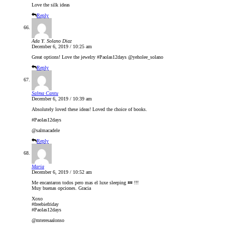
Love the silk ideas
Reply
Ada Y. Solano Diaz
December 6, 2019 / 10:25 am
Great options! Love the jewelry #Paolas12days @yeholee_solano
Reply
Salma Cantu
December 6, 2019 / 10:39 am
Absolutely loved these ideas! Loved the choice of books.
#Paolas12days
@salmacadele
Reply
Maria
December 6, 2019 / 10:52 am
Me encantaron todos pero mas el luxe sleeping 💤 !!!
Muy buenas opciones. Gracia
Xoxo
#freebiefriday
#Paolas12days
@mteresaalonso