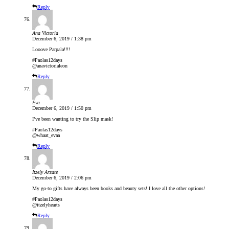
Reply
Ana Victoria
December 6, 2019 / 1:38 pm
Looove Parpala!!!!
#Paolas12days
@anavictorialeon
Reply
Eva
December 6, 2019 / 1:50 pm
I’ve been wanting to try the Slip mask!
#Paolas12days
@whaat_evaa
Reply
Itzely Arzate
December 6, 2019 / 2:06 pm
My go-to gifts have always been books and beauty sets! I love all the other options!
#Paolas12days
@itzelyhearts
Reply