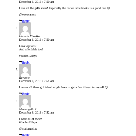
December 6, 2019 / 7:50 am
Love all the gifts ideas! Especially the coffee table books is a good one 😊
@xoxovaness_
Reply
Hannah Elmekies
December 6, 2019 / 7:50 am
Great options!
And affordable too!
#paolas12days
Reply
Rayanne
December 6, 2019 / 7:51 am
Looove all these gift ideas! might have to get a few things for myself 😉
Reply
Mariangella C
December 6, 2019 / 7:52 am
I want all of these!
#Paolas12days
@mariangellac
Reply