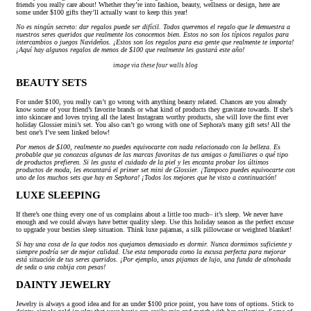
friends you really care about! Whether they’re into fashion, beauty, wellness or design, here are
some under $100 gifts they’ll actually want to keep this year!
No es ningún secreto: dar regalos puede ser difícil. Todos queremos el regalo que le demuestra a
nuestros seres queridos que realmente los conocemos bien. Estos no son los típicos regalos para
intercambios o juegos Navideños. ¡Estos son los regalos para esa gente que realmente te importa!
¡Aquí hay algunos regalos de menos de $100 que realmente les gustará este año!
image via these four walls blog
BEAUTY SETS
For under $100, you really can’t go wrong with anything beauty related. Chances are you already
know some of your friend’s favorite brands or what kind of products they gravitate towards. If she’s
into skincare and loves trying all the latest Instagram worthy products, she will love the first ever
holiday Glossier mini’s set. You also can’t go wrong with one of Sephora’s many gift sets! All the
best one’s I’ve seen linked below!
Por menos de $100, realmente no puedes equivocarte con nada relacionado con la belleza. Es
probable que ya conozcas algunas de las marcas favoritas de tus amigas o familiares o qué tipo
de productos prefieren. Si les gusta el cuidado de la piel y les encanta probar los últimos
productos de moda, les encantará el primer set mini de Glossier. ¡Tampoco puedes equivocarte con
uno de los muchos sets que hay en Sephora! ¡Todos los mejores que he visto a continuación!
LUXE SLEEPING
If there’s one thing every one of us complains about a little too much– it’s sleep. We never have
enough and we could always have better quality sleep. Use this holiday season as the perfect excuse
to upgrade your besties sleep situation. Think luxe pajamas, a silk pillowcase or weighted blanket!
Si hay una cosa de la que todos nos quejamos demasiado es dormir. Nunca dormimos suficiente y
siempre podría ser de mejor calidad. Use esta temporada como la excusa perfecta para mejorar
está situación de tus seres queridos. ¡Por ejemplo, unas pijamas de lujo, una funda de almohada
de seda o una cobija con pesas!
DAINTY JEWELRY
Jewelry is always a good idea and for an under $100 price point, you have tons of options. Stick to