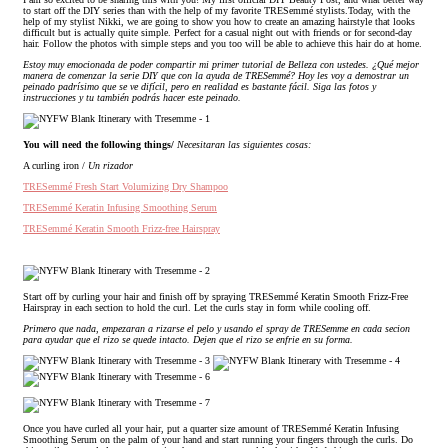
to start off the DIY series than with the help of my favorite TRESemmé stylists.
Today, with the
help of my stylist Nikki, we are going to show you how to create an amazing hairstyle that looks
difficult but is actually quite simple. Perfect for a casual night out with friends or for second-day
hair. Follow the photos with simple steps and you too will be able to achieve this hair do at home.
Estoy muy emocionada de poder compartir mi primer tutorial de Belleza con ustedes.
¿Qué mejor
manera de comenzar la serie DIY que con la ayuda de TRESemmé? Hoy les voy a demostrar un
peinado padrísimo que se ve difícil, pero en realidad es bastante fácil. Siga las fotos y
instrucciones y tu también podrás hacer este peinado.
You will need the following things/
Necesitaran las siguientes cosas:
A curling iron /
Un rizador
TRESemmé Fresh Start Volumizing Dry Shampoo
TRESemmé Keratin Infusing Smoothing Serum
TRESemmé Keratin Smooth Frizz-free Hairspray
Start off by curling your hair and finish off by spraying TRESemmé Keratin Smooth Frizz-Free
Hairspray in each section to hold the curl. Let the curls stay in form while cooling off.
Primero que nada, empezaran a rizarse el pelo y usando el spray de TRESemme en cada secion
para ayudar que el rizo se quede intacto. Dejen que el rizo se enfrie en su forma.
Once you have curled all your hair, put a quarter size amount of TRESemmé Keratin Infusing
Smoothing Serum on the palm of your hand and start running your fingers through the curls. Do