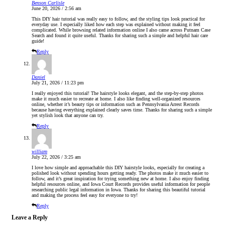
Benson Carlisle
June 20, 2026 / 2:56 am
This DIY hair tutorial was really easy to follow, and the styling tips look practical for
everyday use. I especially liked how each step was explained without making it feel
complicated. While browsing related information online I also came across Putnam Case
Search and found it quite useful. Thanks for sharing such a simple and helpful hair care
guide!
Reply
Daniel
July 21, 2026 / 11:23 pm
I really enjoyed this tutorial! The hairstyle looks elegant, and the step-by-step photos
make it much easier to recreate at home. I also like finding well-organized resources
online, whether it’s beauty tips or information such as Pennsylvania Arrest Records
because having everything explained clearly saves time. Thanks for sharing such a simple
yet stylish look that anyone can try.
Reply
william
July 22, 2026 / 3:25 am
I love how simple and approachable this DIY hairstyle looks, especially for creating a
polished look without spending hours getting ready. The photos make it much easier to
follow, and it’s great inspiration for trying something new at home. I also enjoy finding
helpful resources online, and Iowa Court Records provides useful information for people
researching public legal information in Iowa. Thanks for sharing this beautiful tutorial
and making the process feel easy for everyone to try!
Reply
Leave a Reply