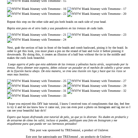
Repeat this step on the other side and pin both braids on each side of your head.
Repita este paso en el otro lado y usa pasadores en las trenzas de cada lado.
Next, grab the section of hair in front of the braids and comb backward, pining it by the braid. In
order to get this look, you must place a pin on the strand of hair and twist it before pinning it
downwards. By doing this, it creates an illusion of a half bun without the tie in the middle and
makes the curls look beautiful.
Luego agarra el pelo que esta adelante de las trenzas y péinalas hacia atrás, suspirando por la
trenza. Para obtener este aspecto, debes colocar un pasador en el mechón de cabello y girar antes
de la fijación hacia abajo. De esta manera, se crea una ilusión sin liga y hace que los rizos se
vean mas bonitos.
I hope you enjoyed this DIY hair tutorial, I know I received tons of compliments that day, feel free
to try it and let me know how it came out, you can even post a photo on Instagram and tag me so I
can see your beautiful hair do’s!
Espero que hayan disfrutado este tutorial de pelo, ya que yo lo distrute. No duden en probarlo y
de avisarme de cómo les salió, incluso si pueden, publiquen una foto en Instagram y me
etiquétenme para que pueda ver sus hermosos peinados!
This post was sponsored by TRESemmé, a product of Unilever.
Este post fue patrocinado por TRESemmé , un producto de Unilever .