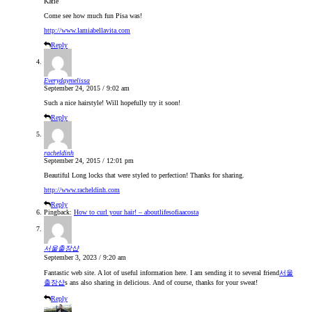
Katie
Come see how much fun Pisa was!
http://www.lamiabellavita.com
Reply
Everydaymelissa
September 24, 2015 / 9:02 am
Such a nice hairstyle! Will hopefully try it soon!
Reply
racheldinh
September 24, 2015 / 12:01 pm
Beautiful Long locks that were styled to perfection! Thanks for sharing.
http://www.racheldinh.com
Reply
Pingback:
How to curl your hair! – aboutlifesofiaacosta
서울출장샵
September 3, 2023 / 9:20 am
Fantastic web site. A lot of useful information here. I am sending it to several friend
서울
출장샵
s ans also sharing in delicious. And of course, thanks for your sweat!
Reply