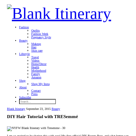
Fashion
Outfits
Fashion Week
Pregnancy Style
Beauty
Makeup
Hair
Skin care
Lifestyle
Travel
Videos
Home/Decor
Health
Motherhood
Family
Amazon
Shop
Shop My Insta
About
Contact
Press
Subscribe
Blank Itinerary
September 23, 2015
Beauty
DIY Hair Tutorial with TRESemmé
I am so excited to be sharing this with you! My first official DIY Beauty Post, and what better way