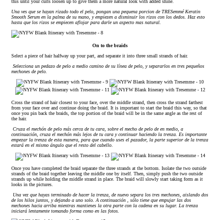
this until your curls loosen up to give them a more natural look with added shine.
Una ves que se hayan rizado todo el pelo, pongan una pequena porcion de TRESemmé Keratin
Smooth Serum en la palma de su mano, y empiezen a disminuir los rizos con los dedos. Haz esto
hasta que los rizos se empiecen aflojar para darle un aspecto mas natural.
On to the braids
Select a piece of hair halfway up your part, and separate it into three small strands of hair.
Selecciona un pedazo de pelo a medio camino de su línea de pelo, y separarlos en tres pequeños
mechones de pelo.
Cross the strand of hair closest to your face, over the middle strand, then cross the strand farthest
from your face over and continue doing the braid. It is important to start the braid this way, so that
once you pin back the braids, the top portion of the braid will be in the same angle as the rest of
the hair.
Cruza el mechón de pelo más cerca de tu cara, sobre el mecho de pelo de en medio, a
continuación, cruza el mechón más lejos de tu cara y continuar haciendo la trenza. Es importante
empezar la trenza de esta manera, para que cuando uses el pazador, la parte superior de la trenza
estará en el mismo ángulo que el resto del cabello
.
Once you have completed the braid separate the three strands at the bottom. Isolate the two outside
strands of the braid together leaving the middle one by itself. Then, simply push the two outside
strands up while holding the middle strand in place. The braid will slowly start taking form as it
looks in the pictures.
Una vez que hayas terminado de hacer la trenza, de nuevo separa los tres mechones, aislando dos
de los hilos juntos, y dejando a uno solo. A continuación , sólo tiene que empujar las dos
mechones hacia arriba mientras mantienes la otra parte con la cadena en su lugar. La trenza
iniciará lentamente tomando forma como en las fotos.