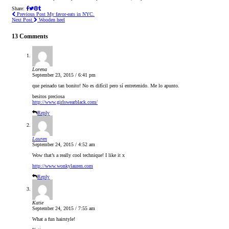
Share:
Previous Post
My favor-eats in NYC.
Next Post
Wooden heel
13 Comments
Lorena
September 23, 2015 / 6:41 pm
que peinado tan bonito! No es difícil pero sí entretenido. Me lo apunto.
besitos preciosa
http://www.girlswearblack.com/
Reply
Lauren
September 24, 2015 / 4:52 am
Wow that’s a really cool technique! I like it x
http://www.wonkylauren.com
Reply
Katie
September 24, 2015 / 7:55 am
What a fun hairstyle!