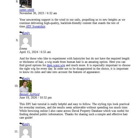
james smith
November 30, 2023 / 6:32 am
Your unwavering support is the wind in our sails, propelling us to new heights as we
continue delivering high-quality, backlink-friendly content that stands the test of
time.
ATF Sweatshirt
Reply
Emma
April 15, 2024 / 6:55 am
And for those who like to experiment with hairstyles but do not have the required length
or thickness of hair, a wig made from human hair is an amazing option. Here you can
find good options for
deep wave wig
and much more. It is especially important to choose
the right wig for every day. In order not to be disappointed in the choice, it is important
to know its rules and take into account the features of appearance.
Reply
Bennett Ashford
June 19, 2026 / 10:32 pm
This DIY hair tutorial is really helpful and easy to follow. The styling tips look practical
for everyday routines, and the results seem achievable without spending too much time.
While browsing online I also came across Duval Property Database which was useful for
finding detailed public information. Thanks for sharing such a simple and effective hair
care guide!
Reply