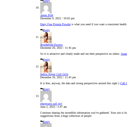
Reply
James Polk
December 9, 2022 / 10:02 pm
Dairy Free Protein Powder
is what you need if you want a consistent health
Reply
Brookefield Escorts
December 20, 2022 / 11:45 pm
So it is attractive and clearly made and see their perspective on others.
Asans
Reply
Indira Nagar Call Girls
December 20, 2022 / 11:45 pm
It is fine, anyway, the data and strong perspectives around this right ||
Call G
Reply
phagwara call girl
June 2, 2023 / 3:47 am
Continue sharing the incredible information you’ve gathered. Your site is ful
suggestions from a huge collection of people.
Reply