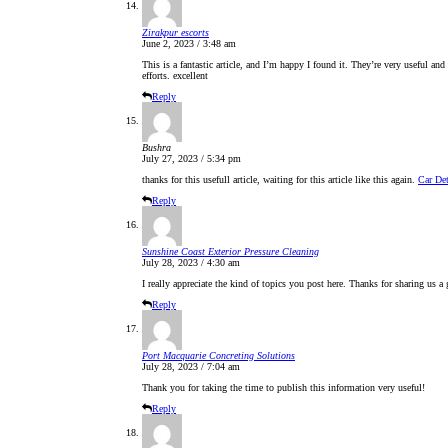
Zirakpur escorts
June 2, 2023 / 3:48 am
This is a fantastic article, and I’m happy I found it. They’re very useful an
efforts. excellent
Reply
Bushra
July 27, 2023 / 5:34 pm
thanks for this usefull article, waiting for this article like this again.
Car De
Reply
Sunshine Coast Exterior Pressure Cleaning
July 28, 2023 / 4:30 am
I really appreciate the kind of topics you post here. Thanks for sharing us a
Reply
Port Macquarie Concreting Solutions
July 28, 2023 / 7:04 am
Thank you for taking the time to publish this information very useful!
Reply