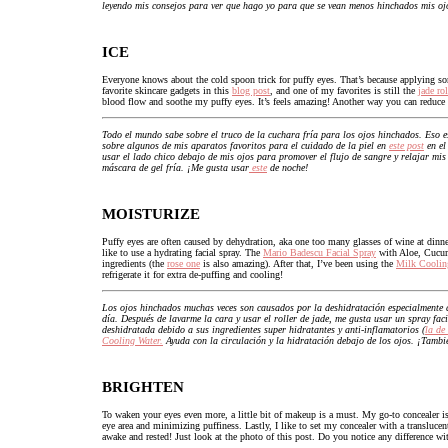
leyendo mis consejos para ver que hago yo para que se vean menos hinchados mis oj
ICE
Everyone knows about the cold spoon trick for puffy eyes. That’s because applying s
favorite skincare gadgets in this
blog post
, and one of my favorites is still the
jade rol
blood flow and soothe my puffy eyes. It’s feels amazing! Another way you can reduce d
Todo el mundo sabe sobre el truco de la cuchara fría para los ojos hinchados. Eso e
sobre algunos de mis aparatos favoritos para el cuidado de la piel en
este post
en el
usar el lado chico debajo de mis ojos para promover el flujo de sangre y relajar mis
máscara de gel fría. ¡Me gusta usar
este
de noche!
MOISTURIZE
Puffy eyes are often caused by dehydration, aka one too many glasses of wine at dinne
like to use a hydrating facial spray. The
Mario Badescu Facial Spray
with Aloe, Cucumb
ingredients (the
rose one
is also amazing). After that, I’ve been using the
Milk Coolin
refrigerate it for extra de-puffing and cooling!
Los ojos hinchados muchas veces son causados por la deshidratación especialmente d
día. Después de lavarme la cara y usar el roller de jade, me gusta usar un spray faci
deshidratada debido a sus ingredientes super hidratantes y anti-inflamatorios (
la de
Cooling Water.
Ayuda con la circulación y la hidratación debajo de los ojos. ¡Tambié
BRIGHTEN
To waken your eyes even more, a little bit of makeup is a must. My go-to concealer i
eye area and minimizing puffiness. Lastly, I like to set my concealer with a transluce
awake and rested! Just look at the photo of this post. Do you notice any difference wit