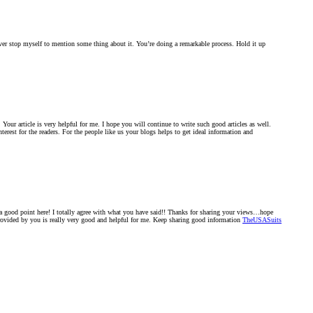
never stop myself to mention some thing about it. You’re doing a remarkable process. Hold it up
t. Your article is very helpful for me. I hope you will continue to write such good articles as well.
terest for the readers. For the people like us your blogs helps to get ideal information and
 a good point here! I totally agree with what you have said!! Thanks for sharing your views…hope
rovided by you is really very good and helpful for me. Keep sharing good information
TheUSASuits