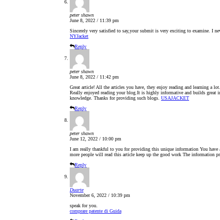
peter shawn
June 8, 2022 / 11:39 pm
Sincerely very satisfied to say,your submit is very exciting to examine. I 
NYJacket
Reply
peter shawn
June 8, 2022 / 11:42 pm
Great article! All the articles you have, they enjoy reading and learning a lo
Really enjoyed reading your blog.It is highly informative and builds great in
knowledge. Thanks for providing such blogs.
USAJACKET
Reply
peter shawn
June 12, 2022 / 10:00 pm
I am really thankful to you for providing this unique information You have
more people will read this article keep up the good work The information p
Reply
Duarte
November 6, 2022 / 10:39 pm
speak for you.
comprare patente di Guida