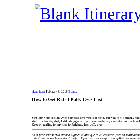
alana hosn
February 8, 2019
Beauty
How to Get Rid of Puffy Eyes Fast
You know that feeling when someone says you look tired, but you’re not actually tir
stick to a healthy diet, I still struggle with puffiness under my eyes. And as much as
Keep on reading for my tips for brighter, less puffy eyes!
Es el peor sentimiento cuando alguien te dice que te ves cansada, pero en realidad no
todavía se me ven hinchados los ojos. Y por más que me gustaría aplicar un poco de 