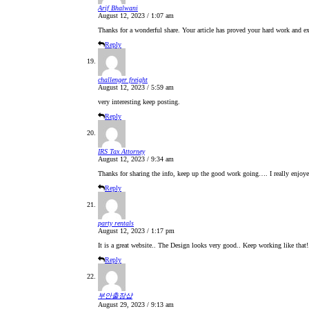
Arif Bhalwani
August 12, 2023 / 1:07 am
Thanks for a wonderful share. Your article has proved your hard work and expe
Reply
challenger freight
August 12, 2023 / 5:59 am
very interesting keep posting.
Reply
IRS Tax Attorney
August 12, 2023 / 9:34 am
Thanks for sharing the info, keep up the good work going…. I really enjoy
Reply
party rentals
August 12, 2023 / 1:17 pm
It is a great website.. The Design looks very good.. Keep working like that!
Reply
부안출장샵
August 29, 2023 / 9:13 am