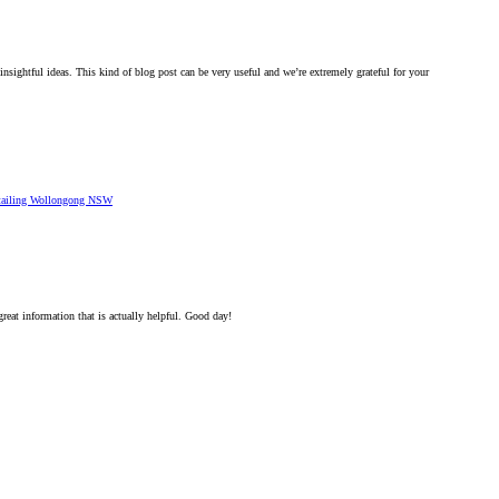
d insightful ideas. This kind of blog post can be very useful and we’re extremely grateful for your
tailing Wollongong NSW
 great information that is actually helpful. Good day!