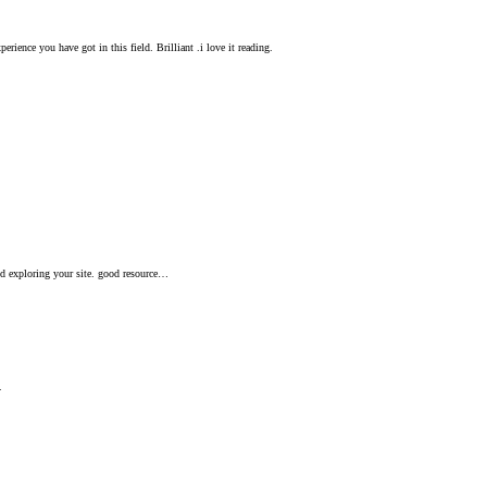
rience you have got in this field. Brilliant .i love it reading.
ed exploring your site. good resource…
.