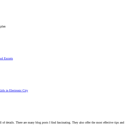
 plan
ol Escorts
irls in Electronic City
l of details. There are many blog posts I find fascinating. They also offer the most effective tips and