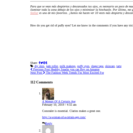
Para que se vean más despiertos y descansados tus ojos, es necesario un poco de maq
iluminar toda la zona debajo de los ojos y minimizar la hinchazón. Por último, me
Stellar
es uno de mis favoritos. ¡Juntos me hacen ver 10 veces más despierta y descan
How do you get rid of puffy eyes? Let me know in the comments if you have any tric
Share:
dry skin
,
jade roller
,
milk makeup
,
puffy eyes
,
shape tape
,
skincare
,
tarte
Previous Post
Healthy Snacks you can Buy on Amazon
Next Post
The Fashion Week Trends I’m Most Excited For
112 Comments
A Woman Of A Certain Age
February 10, 2019 / 4:55 am
Concealer is essential. Clarins makes a great one.
http://a-woman-of-a-certain-age.com/
Reply