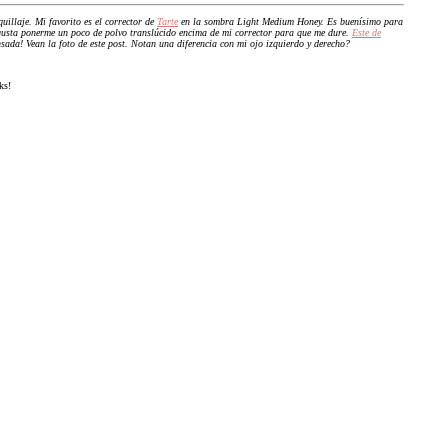
uillaje. Mi favorito es el corrector de
Tarte
en la sombra Light Medium Honey. Es buenísimo para
 gusta ponerme un poco de polvo translúcido encima de mi corrector para que me dure.
Este de
sada! Vean la foto de este post. Notan una diferencia con mi ojo izquierdo y derecho?
ks!