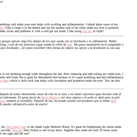
os!
omething cold under your eyes helps with swelling and inflammation. I talked about some of my
ler.
I like to keep it in the freezer and use the smaller side of the roller under my eyes to promote
ark circles and puffiness is with a cold gel eye mask. I like using
this on
e
at night!
s porque aplicar algo frío debajo de los ojos ayuda con la hinchazón y la inflamación. Hablé
 blog, y uno de mis favoritos sigue siendo el roller de
jade
. Me gusta mantenerlo en el congelador y
 ojos hinchados. ¡Se siente increíble! Otra forma de reducir las ojeras y la hinchazón es con una
r or not drinking enough water throughout the day. After cleansing and jade rolling my under eyes, I
er and Green Tea is great for dehydrated skin because of it’s super hydrating and anti-inflammatory
g Water
which is little stick that helps with circulation and hydration under the eyes. You can also
espués de tomar demasiados vasos de vino en la cena o no tomar suficiente agua durante todo el
al hidratante. El spray facial de
Mario Badescu
con aloe, pepino y té verde es ideal para la piel
 rosa
también es increíble). Después de eso, he estado usando este producto que se llama
Milk
n puedes refrigerarlo antes de usarlo!
s the
Tarte Shape Tape
in the shade Light Medium Honey. It’s great for brightening the whole under
nt powder.
This one
from Stellar is one of my faves. Together they make me look 10 times more
h the right and left eye?