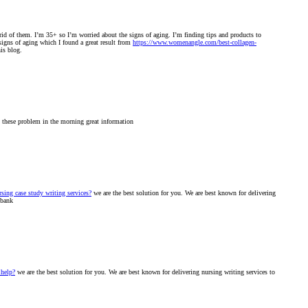
t rid of them. I’m 35+ so I’m worried about the signs of aging. I’m finding tips and products to
signs of aging which I found a great result from
https://www.womenangle.com/best-collagen-
his blog.
g these problem in the morning great information
sing case study writing services?
we are the best solution for you. We are best known for delivering
 bank
help?
we are the best solution for you. We are best known for delivering nursing writing services to