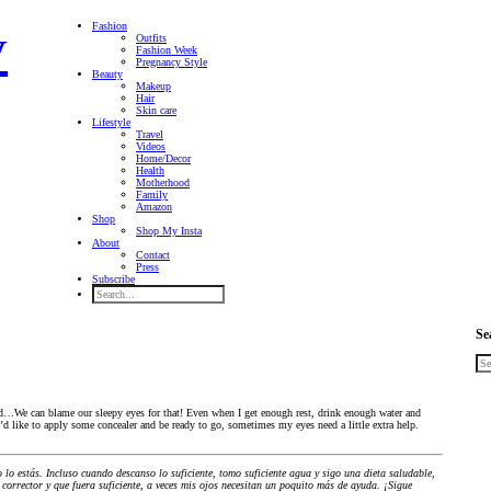
Fashion
Outfits
Fashion Week
Pregnancy Style
Beauty
Makeup
Hair
Skin care
Lifestyle
Travel
Videos
Home/Decor
Health
Motherhood
Family
Amazon
Shop
Shop My Insta
About
Contact
Press
Subscribe
Se
ed…We can blame our sleepy eyes for that! Even when I get enough rest, drink enough water and
 I’d like to apply some concealer and be ready to go, sometimes my eyes need a little extra help.
 lo estás. Incluso cuando descanso lo suficiente, tomo suficiente agua y sigo una dieta saludable,
corrector y que fuera suficiente, a veces mis ojos necesitan un poquito más de ayuda. ¡Sigue