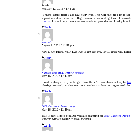
Sarah
February 12, 2019 / 1:42 am
Hi there. That’s great! I also have puffy eyes. This will help me a lot to ge
support my skin. I also use collagen cream to cure and fight with lines and 
creams/
. I have to say thank you very much for your sharing. I really love t
Reply
jenni gill
August 9, 2021 / 11:55 pm
How to Get Rid of Puffy Eyes Fast is the best blog for all those who facin
Reply
Nursing case study writing services
May 16, 2022 / 12:47 pm
I want to always read your blogs. I love them Are you also searching for
Nur
Nursing case study writing services to students without having to break the
Reply
DNP Capstone Project help
May 16, 2022 / 12:49 pm
This is quite a good blog.Are you also searching for
DNP Capstone Project 
students without having to break the bank.
Reply